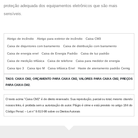
proteção adequada dos equipamentos eletrônicos que são mais
sensíveis.
Abrigo de incêndio
Abrigo para extintor de incêndio
Caixa CM3
Caixa de disjuntores com barramento
Caixa de distribuição com barramento
Caixa de energia enel
Caixa de Energia Padrão
Caixa de luz padrão
Caixa de medição trifásica
Caixa de telefone
Caixa para medidor de energia
Caixa tipo 3
Caixa tipo M
Caixa trifásica Enel
Haste de aterramento padrão Cemig
TAGS:
CAIXA CM2, ORÇAMENTO PARA CAIXA CM2, VALORES PARA CAIXA CM2, PREÇOS
PARA CAIXA CM2.
O texto acima "Caixa CM2" é de direito reservado. Sua reprodução, parcial ou total, mesmo citando
nossos links, é proibida sem a autorização do autor. Plágio é crime e está previsto no artigo 184 do
Código Penal. – Lei n° 9.610-98 sobre os Direitos Autorais