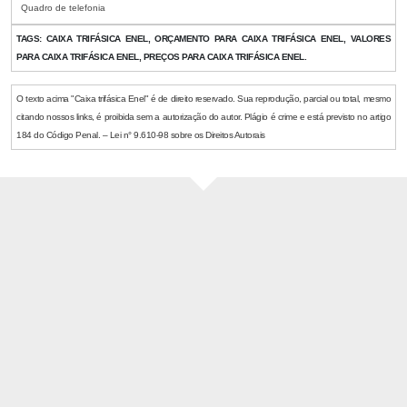
Quadro de telefonia
TAGS:
CAIXA TRIFÁSICA ENEL, ORÇAMENTO PARA CAIXA TRIFÁSICA ENEL, VALORES
PARA CAIXA TRIFÁSICA ENEL, PREÇOS PARA CAIXA TRIFÁSICA ENEL.
O texto acima "Caixa trifásica Enel" é de direito reservado. Sua reprodução, parcial ou total, mesmo
citando nossos links, é proibida sem a autorização do autor. Plágio é crime e está previsto no artigo
184 do Código Penal. – Lei n° 9.610-98 sobre os Direitos Autorais