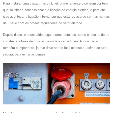
Para instalar uma
caixa trifásica Enel
, primeiramente o consumidor tem
que solicitar à concessionária a ligação de energia elétrica, e para que
isso aconteça, a ligação interna tem que estar de acordo com as normas
da Enel e com os órgãos reguladores do setor elétrico.
Depois disso, é necessário seguir outros detalhes, como o local onde se
construirá a base de concreto e onde a caixa ficará. A localização
também é importante, já que deve ser de fácil acesso e, acima de tudo,
segura, para evitar acidentes.